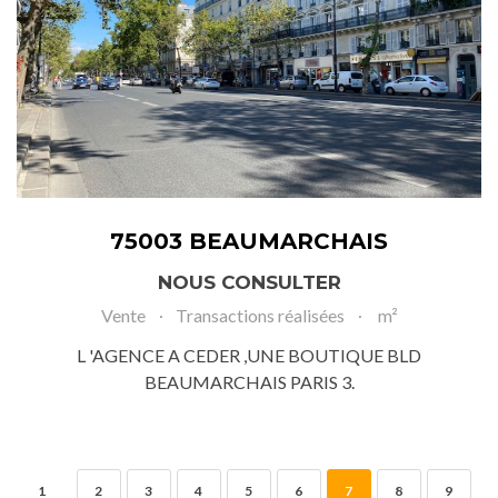
75003 BEAUMARCHAIS
NOUS CONSULTER
Vente
Transactions réalisées
m²
L 'AGENCE A CEDER ,UNE BOUTIQUE BLD
BEAUMARCHAIS PARIS 3.
1
2
3
4
5
6
7
8
9