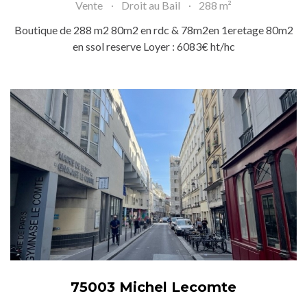
Vente
Droit au Bail
288 m²
Boutique de 288 m2 80m2 en rdc & 78m2en 1eretage 80m2
en ssol reserve Loyer : 6083€ ht/hc
75003 Michel Lecomte